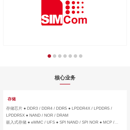
核心业务
存储
存储芯片 ● DDR3 / DDR4 / DDR5 ● LPDDR4X / LPDDR5 /
LPDDR5X ● NAND / NOR / DRAM
嵌入式存储 ● eMMC / UFS ● SPI NAND / SPI NOR ● MCP /
eMCP / uMCP