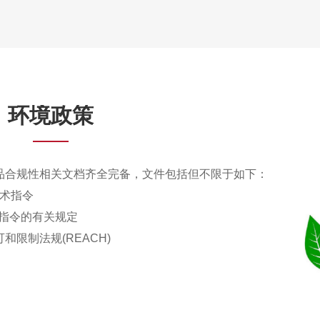
先进先出 全面ESD防
宏博通电子严格挑选物流
员，熟悉电子物料存储要求
FedEx、DHL、UPS
心托付，使命必达。
环境政策
品合规性相关文档齐全完备，文件包括但不限于如下：
技术指令
)指令的有关规定
限制法规(REACH)