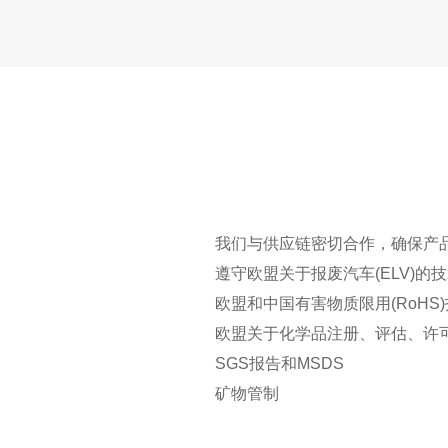
符合标准的恒温恒湿存储环境，24小时空调环境；FIFO
护，可靠接地，操作人员全程ESD防护；专业管理人
与规范。
我们与供应链密切合作，确保产
遵守欧盟关于报废汽车(ELV)的
欧盟和中国有害物质限用(RoHS
欧盟关于化学品注册、评估、许可和
SGS报告和MSDS
矿物管制