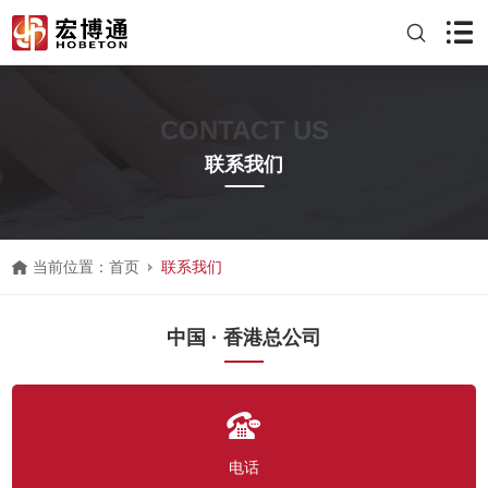
CONTACT US
联系我们
当前位置：
首页
联系我们
中国 · 香港总公司
电话