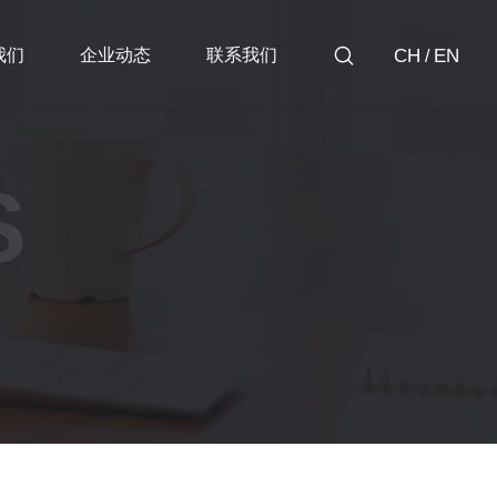
我们
企业动态
联系我们
CH
EN
/
S