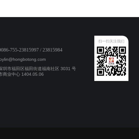
扫一扫关注我们
0086-755-23815997 / 23815984
ylin@hongbotong.com
深圳市福田区福田街道福南社区 3031 号
商业中心 1404.05.06