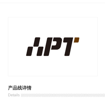
产品线详情
Details